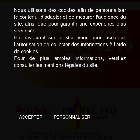
Nous utilisons des cookies afin de personnaliser
le contenu, d'adapter et de mesurer l'audience du
site, ainsi que pour garantir une expérience plus
sécurisée.
Devis gratuit et réponse rapide
En naviguant sur le site, vous nous accordez
à vos questions : contactez-nous !
05 59 64 62 79
l'autorisation de collecter des informations à l'aide
de cookies.
Pour de plus amples informations, veuillez
consulter les mentions légales du site.
ACCEPTER
PERSONNALISER
PROTEC FEU - PROTEKAL
17 AVENUE DU DOCTEUR CAMILLE