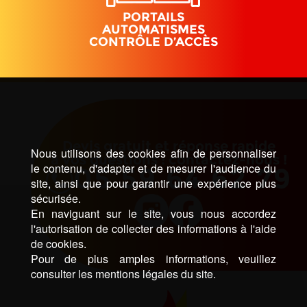
PORTAILS
AUTOMATISMES
CONTRÔLE D’ACCÈS
Devis gratuit et réponse rapide
Nous utilisons des cookies afin de personnaliser
à vos questions : contactez-nous !
le contenu, d'adapter et de mesurer l'audience du
05 59 64 62 79
site, ainsi que pour garantir une expérience plus
sécurisée.
En naviguant sur le site, vous nous accordez
l'autorisation de collecter des informations à l'aide
de cookies.
Pour de plus amples informations, veuillez
consulter les mentions légales du site.