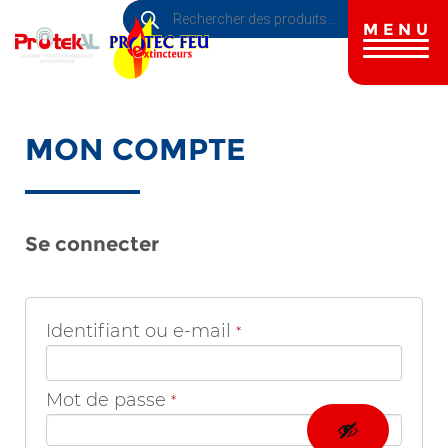
Recherche
Aller
de
au
MENU
produits
contenu
principal
MON COMPTE
Se connecter
Obligatoire
Identifiant ou e-mail
*
Obligatoire
Mot de passe
*