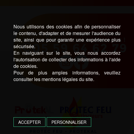
Nous utilisons des cookies afin de personnaliser
le contenu, d'adapter et de mesurer l'audience du
Devis gratuit et réponse rapide
site, ainsi que pour garantir une expérience plus
à vos questions : contactez-nous !
05 59 64 62 79
sécurisée.
En naviguant sur le site, vous nous accordez
l'autorisation de collecter des informations à l'aide
de cookies.
Pour de plus amples informations, veuillez
consulter les mentions légales du site.
ACCEPTER
PERSONNALISER
PROTEC FEU - PROTEKAL