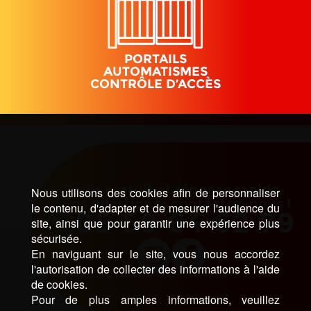
PORTAILS
AUTOMATISMES
CONTRÔLE D’ACCÈS
Devis gratuit et réponse rapide
Nous utilisons des cookies afin de personnaliser
à vos questions : contactez-nous !
le contenu, d'adapter et de mesurer l'audience du
05 59 64 62 79
site, ainsi que pour garantir une expérience plus
sécurisée.
En naviguant sur le site, vous nous accordez
l'autorisation de collecter des informations à l'aide
de cookies.
Pour de plus amples informations, veuillez