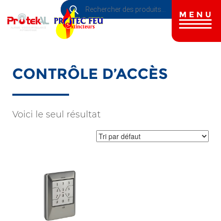
Recherche
Aller
de
au
MENU
produits
contenu
principal
CONTRÔLE D’ACCÈS
Voici le seul résultat