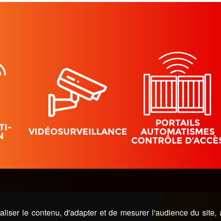
PORTAILS
TI-
VIDÉOSURVEILLANCE
AUTOMATISMES
N
CONTRÔLE D’ACCÈ
liser le contenu, d'adapter et de mesurer l'audience du site,