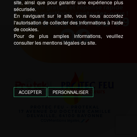
site, ainsi que pour garantir une expérience plus
Devis gratuit et réponse rapide
sécurisée.
à vos questions : contactez-nous !
En naviguant sur le site, vous nous accordez
05 59 64 62 79
l'autorisation de collecter des informations à l'aide
de cookies.
Pour de plus amples informations, veuillez
consulter les mentions légales du site.
ACCEPTER
PERSONNALISER
PROTEC FEU - PROTEKAL
17 AVENUE DU DOCTEUR CAMILLE
DELVAILLE, 64100 BAYONNE
CGV
Mentions légales