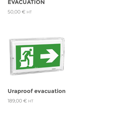
ÉVACUATION
50,00
€
HT
Uraproof evacuation
189,00
€
HT