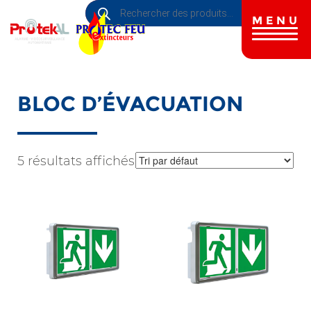
Recherche
Aller
de
au
MENU
produits
contenu
principal
BLOC D’ÉVACUATION
5 résultats affichés