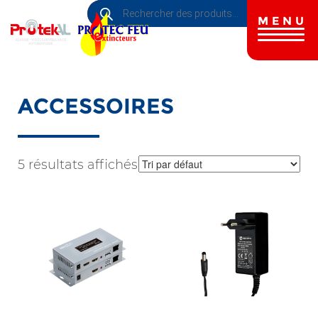
Recherche
Aller
de
au
MENU
produits
contenu
principal
ACCESSOIRES
5 résultats affichés