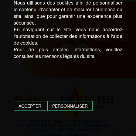
Nous utilisons des cookies afin de personnaliser
le contenu, d'adapter et de mesurer l'audience du
site, ainsi que pour garantir une expérience plus
Devis gratuit et réponse rapide
sécurisée.
à vos questions : contactez-nous !
En naviguant sur le site, vous nous accordez
05 59 64 62 79
l'autorisation de collecter des informations à l'aide
de cookies.
Pour de plus amples informations, veuillez
consulter les mentions légales du site.
ACCEPTER
PERSONNALISER
PROTEC FEU - PROTEKAL
17 AVENUE DU DOCTEUR CAMILLE
DELVAILLE, 64100 BAYONNE
CGV
Mentions légales