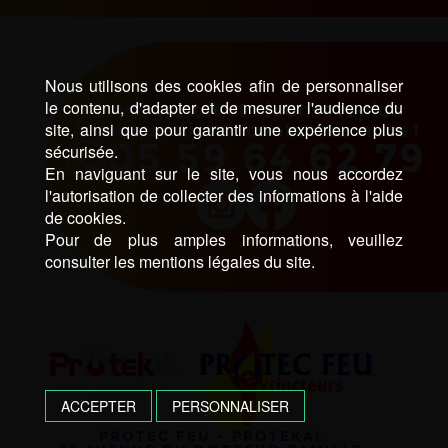
Nous utilisons des cookies afin de personnaliser
le contenu, d'adapter et de mesurer l'audience du
Devis gratuit et réponse rapide
à vos questions : contactez-nous !
site, ainsi que pour garantir une expérience plus
05 59 64 62 79
sécurisée.
En naviguant sur le site, vous nous accordez
l'autorisation de collecter des informations à l'aide
de cookies.
Pour de plus amples informations, veuillez
consulter les mentions légales du site.
ACCEPTER
PERSONNALISER
PROTEC FEU - PROTEKAL