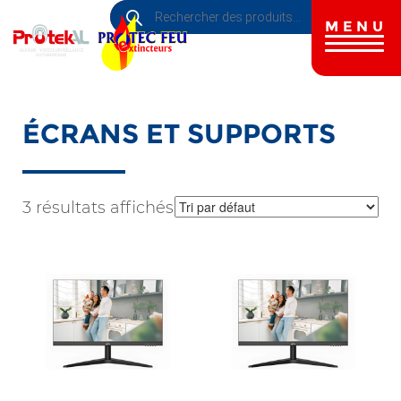
Recherche
Aller
de
au
MENU
produits
contenu
principal
ÉCRANS ET SUPPORTS
3 résultats affichés