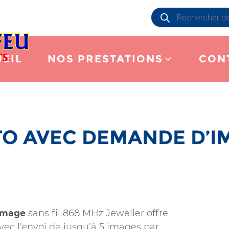
Recherche
de
produits
EIL
NOS PRESTATIONS
CON
O AVEC DEMANDE D’I
image
sans fil 868 MHz Jeweller offre
avec l’envoi de jusqu’à 5 images par