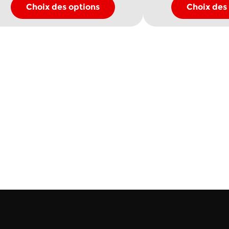
sur
s
Choix des options
Choix des
la
l
page
p
du
d
produit
p