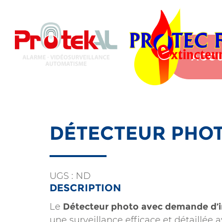
Aller
au
contenu
principal
ACCU
DÉTECTEUR PHOT
UGS :
ND
DESCRIPTION
Le
Détecteur photo avec demande d’
une surveillance efficace et détaillée 