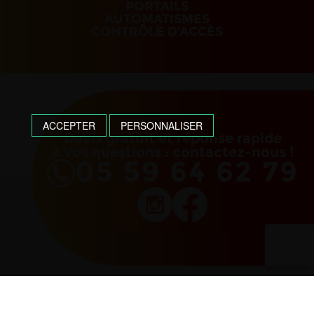
PORTAILS
AUTOMATISMES
CONTRÔLE D’ACCÈS
ACCEPTER
PERSONNALISER
Devis gratuit et réponse rapide
à vos questions : contactez-nous !
05 59 64 62 79