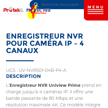
Recherche
Aller
de
au
MENU
produits
contenu
principal
ENREGISTREUR NVR
POUR CAMÉRA IP – 4
CANAUX
UGS :
UV-NVR501-04B-P4-A
DESCRIPTION
L’
Enregistreur NVR Uniview Prime
prend en
charge jusqu’à 4 caméras IP. Il offre une
bande passante de 80 Mbps et une
résolution maximale 4K. Ce modèle intègre