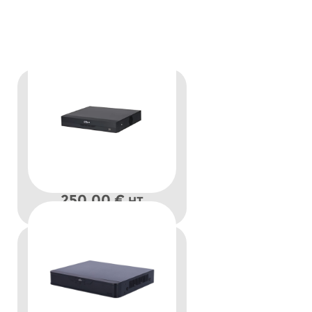
250,00
€
HT