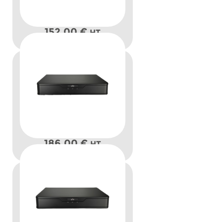
152,00
€
HT
186,00
€
HT