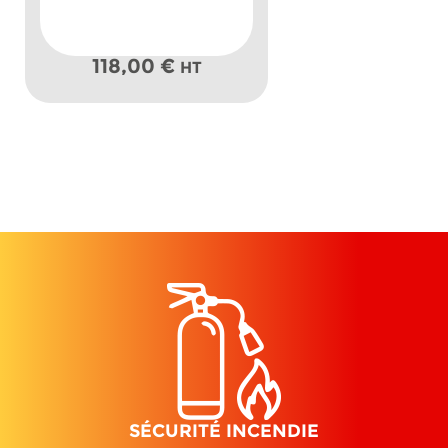
118,00
€
HT
SÉCURITÉ INCENDIE