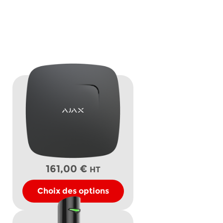
Ce
produit
a
plusieurs
variations.
Les
161,00
€
options
HT
peuvent
Choix des options
être
choisies