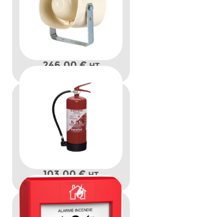
246,00
€
HT
103,00
€
HT