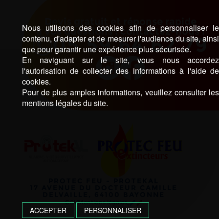
Devis gratuit et réponse rapide
Nous utilisons des cookies afin de personnaliser l
à vos questions : contactez-nous !
05 59 64 62 79
contenu, d'adapter et de mesurer l'audience du site, ains
que pour garantir une expérience plus sécurisée.
En naviguant sur le site, vous nous accorde
l'autorisation de collecter des informations à l'aide d
cookies.
Pour de plus amples informations, veuillez consulter le
mentions légales du site.
PROTEC FEU - PROTEKAL
17 AVENUE DU DOCTEUR CAMILLE
DELVAILLE, 64100 BAYONNE
CGV
Mentions légales
ACCEPTER
PERSONNALISER