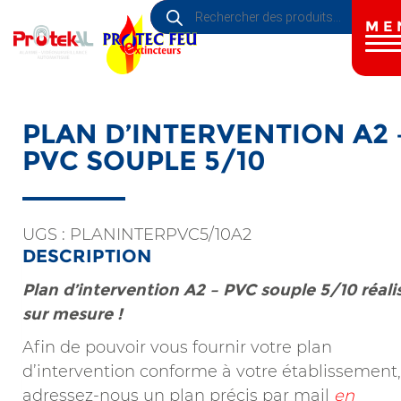
Recherche
Aller
de
au
ME
produits
contenu
principal
PLAN D’INTERVENTION A2 
PVC SOUPLE 5/10
UGS :
PLANINTERPVC5/10A2
DESCRIPTION
Plan d’intervention A2 – PVC souple 5/10 réali
sur mesure !
Afin de pouvoir vous fournir votre plan
d’intervention conforme à votre établissement,
adressez-nous un plan précis par mail
en