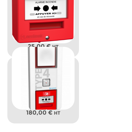
25,00
€
HT
180,00
€
HT