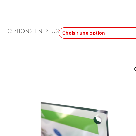
de
prix :
135,00 €
à
OPTIONS EN PLUS
146,00 €