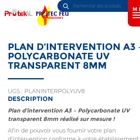
Recherche
Aller
de
au
M
produits
contenu
principal
PLAN D’INTERVENTION A3 
POLYCARBONATE UV
TRANSPARENT 8MM
UGS :
PLANINTERPOLYUV8
DESCRIPTION
Plan d’intervention A3 – Polycarbonate UV
transparent 8mm réalisé sur mesure !
Afin de pouvoir vous fournir votre plan
d’intervention conforme à votre établissement,