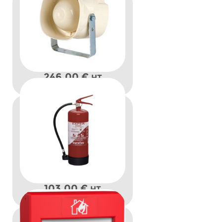
246,00
€
HT
103,00
€
HT