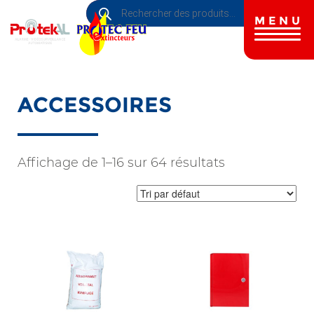
Recherche
Aller
de
au
MENU
produits
contenu
principal
ACCESSOIRES
Affichage de 1–16 sur 64 résultats