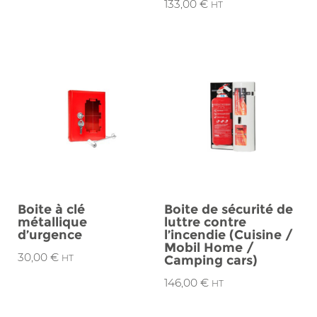
133,00
€
HT
Boite à clé
Boite de sécurité de
métallique
luttre contre
d’urgence
l’incendie (Cuisine /
Mobil Home /
30,00
€
HT
Camping cars)
146,00
€
HT