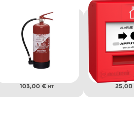
103,00
€
25,00
HT