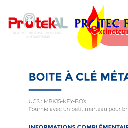
Aller
au
contenu
principal
ACCU
BOITE À CLÉ MÉ
UGS :
MBK15-KEY-BOX
Fournie avec un petit marteau pour bris
INFORMATIONS COMPLÉMENTAI