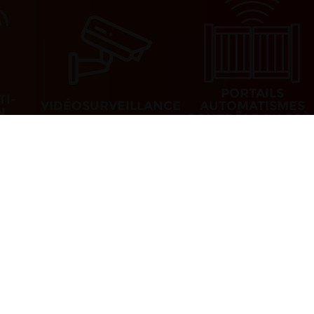
PORTAILS
TI-
VIDÉOSURVEILLANCE
AUTOMATISMES
N
CONTRÔLE D’ACCÈ
à 