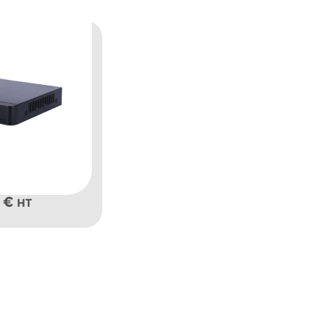
0
€
HT