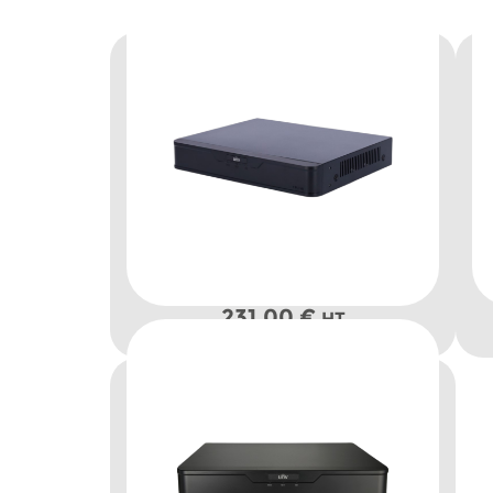
231,00
€
HT