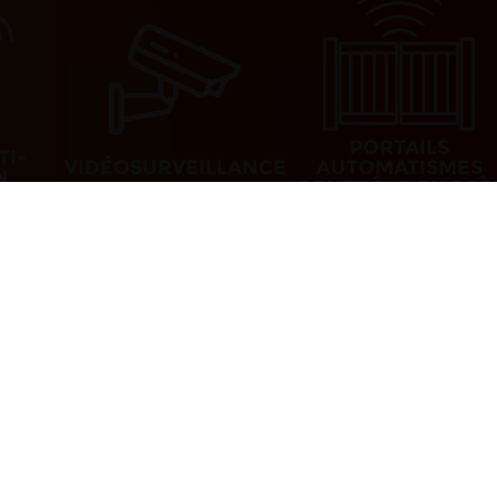
PORTAILS
TI-
VIDÉOSURVEILLANCE
AUTOMATISMES
N
CONTRÔLE D’ACCÈ
à 