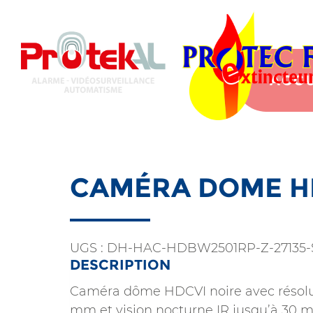
Aller
au
contenu
principal
ACCU
CAMÉRA DOME H
UGS :
DH-HAC-HDBW2501RP-Z-27135-
DESCRIPTION
Caméra dôme HDCVI noire avec résolutio
mm et vision nocturne IR jusqu’à 30 m