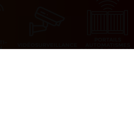
PORTAILS
TI-
VIDÉOSURVEILLANCE
AUTOMATISMES
N
CONTRÔLE D’ACCÈ
à 