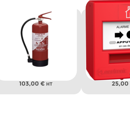
103,00
€
25,00
HT