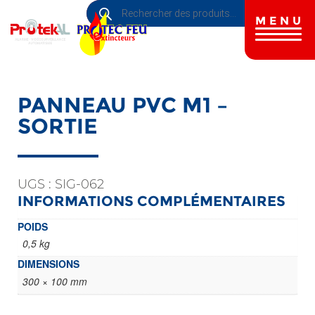
Recherche
Aller
de
au
MENU
produits
contenu
principal
PANNEAU PVC M1 –
SORTIE
UGS :
SIG-062
INFORMATIONS COMPLÉMENTAIRES
POIDS
0,5 kg
DIMENSIONS
300 × 100 mm