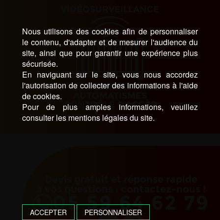
VIDÉOSURVEILLANCE
Nous utilisons des cookies afin de personnaliser
le contenu, d'adapter et de mesurer l'audience du
site, ainsi que pour garantir une expérience plus
sécurisée.
En naviguant sur le site, vous nous accordez
l'autorisation de collecter des informations à l'aide
PORTAILS
de cookies.
AUTOMATISMES
CONTRÔLE D’ACCÈS
Pour de plus amples informations, veuillez
consulter les mentions légales du site.
Devis gratuit et réponse rapide
à vos questions : contactez-nous !
05 59 64 62 79
ACCEPTER
PERSONNALISER