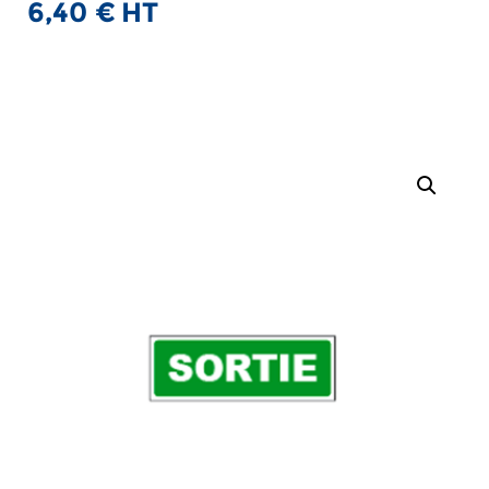
6,40
€
HT