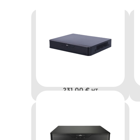
231,00
€
HT