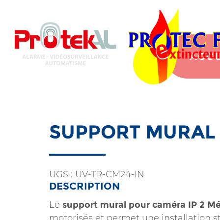
Aller
au
contenu
principal
ACCU
SUPPORT MURAL 
UGS :
UV-TR-CM24-IN
DESCRIPTION
Le
support mural pour caméra IP 2 M
motorisés et permet une installation stab