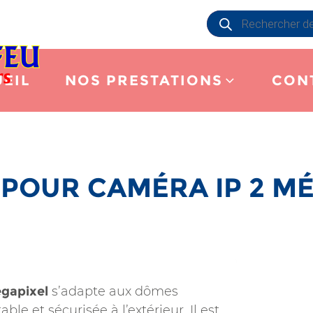
Recherche
de
produits
EIL
NOS PRESTATIONS
CON
POUR CAMÉRA IP 2 M
égapixel
s’adapte aux dômes
le et sécurisée à l’extérieur. Il est