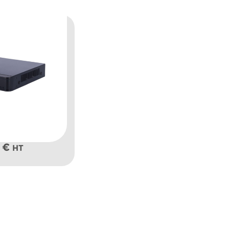
0
€
HT