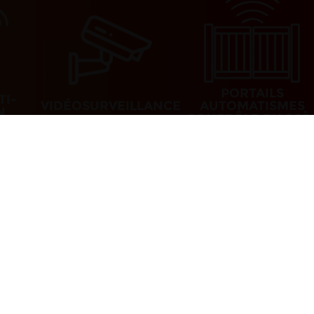
PORTAILS
TI-
VIDÉOSURVEILLANCE
AUTOMATISMES
N
CONTRÔLE D’ACCÈ
à 